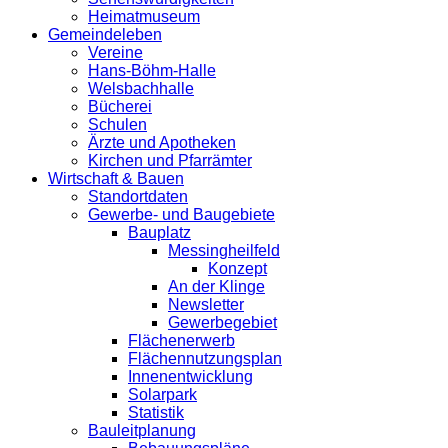
Heimatmuseum
Gemeindeleben
Vereine
Hans-Böhm-Halle
Welsbachhalle
Bücherei
Schulen
Ärzte und Apotheken
Kirchen und Pfarrämter
Wirtschaft & Bauen
Standortdaten
Gewerbe- und Baugebiete
Bauplatz
Messingheilfeld
Konzept
An der Klinge
Newsletter
Gewerbegebiet
Flächenerwerb
Flächennutzungsplan
Innenentwicklung
Solarpark
Statistik
Bauleitplanung