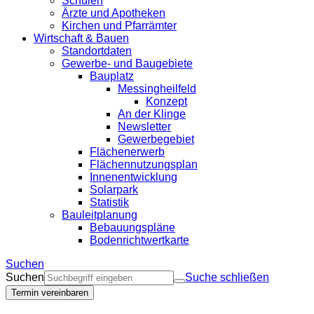
Schulen
Ärzte und Apotheken
Kirchen und Pfarrämter
Wirtschaft & Bauen
Standortdaten
Gewerbe- und Baugebiete
Bauplatz
Messingheilfeld
Konzept
An der Klinge
Newsletter
Gewerbegebiet
Flächenerwerb
Flächennutzungsplan
Innenentwicklung
Solarpark
Statistik
Bauleitplanung
Bebauungspläne
Bodenrichtwertkarte
Suchen
Suchen
Suche schließen
Termin vereinbaren