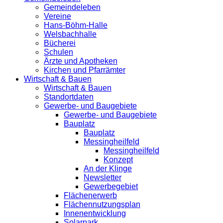
Gemeindeleben
Vereine
Hans-Böhm-Halle
Welsbachhalle
Bücherei
Schulen
Ärzte und Apotheken
Kirchen und Pfarrämter
Wirtschaft & Bauen
Wirtschaft & Bauen
Standortdaten
Gewerbe- und Baugebiete
Gewerbe- und Baugebiete
Bauplatz
Bauplatz
Messingheilfeld
Messingheilfeld
Konzept
An der Klinge
Newsletter
Gewerbegebiet
Flächenerwerb
Flächennutzungsplan
Innenentwicklung
Solarpark