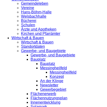
Gemeindeleben
Vereine
Hans-Böhm-Halle
Welsbachhalle
Bücherei
Schulen
Ärzte und Apotheken
Kirchen und Pfarrämter
Wirtschaft & Bauen
Wirtschaft & Bauen
Standortdaten
Gewerbe- und Baugebiete
Gewerbe- und Baugebiete
Bauplatz
Bauplatz
Messingheilfeld
Messingheilfeld
Konzept
An der Klinge
Newsletter
Gewerbegebiet
Flächenerwerb
Flächennutzungsplan
Innenentwicklung
Solarpark