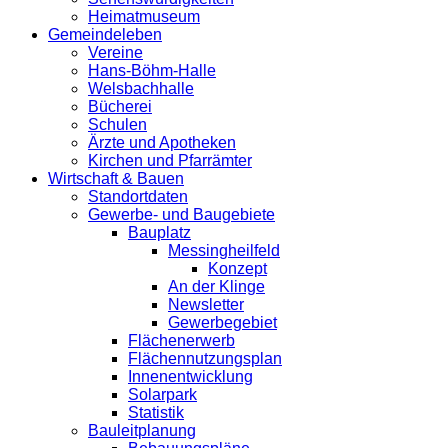
Heimatmuseum
Gemeindeleben
Vereine
Hans-Böhm-Halle
Welsbachhalle
Bücherei
Schulen
Ärzte und Apotheken
Kirchen und Pfarrämter
Wirtschaft & Bauen
Standortdaten
Gewerbe- und Baugebiete
Bauplatz
Messingheilfeld
Konzept
An der Klinge
Newsletter
Gewerbegebiet
Flächenerwerb
Flächennutzungsplan
Innenentwicklung
Solarpark
Statistik
Bauleitplanung