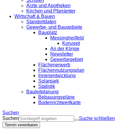
Schulen
Ärzte und Apotheken
Kirchen und Pfarrämter
Wirtschaft & Bauen
Standortdaten
Gewerbe- und Baugebiete
Bauplatz
Messingheilfeld
Konzept
An der Klinge
Newsletter
Gewerbegebiet
Flächenerwerb
Flächennutzungsplan
Innenentwicklung
Solarpark
Statistik
Bauleitplanung
Bebauungspläne
Bodenrichtwertkarte
Suchen
Suchen
Suche schließen
Termin vereinbaren