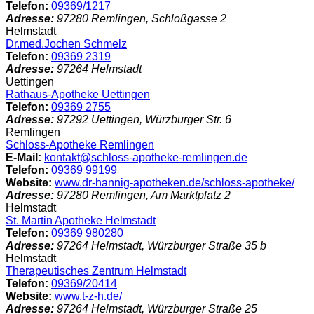
Telefon:
09369/1217
Adresse:
97280
Remlingen
,
Schloßgasse
2
Helmstadt
Dr.med.Jochen Schmelz
Telefon:
09369 2319
Adresse:
97264
Helmstadt
Uettingen
Rathaus-Apotheke Uettingen
Telefon:
09369 2755
Adresse:
97292
Uettingen
,
Würzburger Str.
6
Remlingen
Schloss-Apotheke Remlingen
E-Mail:
kontakt@schloss-apotheke-remlingen.de
Telefon:
09369 99199
Website:
www.dr-hannig-apotheken.de/schloss-apotheke/
Adresse:
97280
Remlingen
,
Am Marktplatz
2
Helmstadt
St. Martin Apotheke Helmstadt
Telefon:
09369 980280
Adresse:
97264
Helmstadt
,
Würzburger Straße
35 b
Helmstadt
Therapeutisches Zentrum Helmstadt
Telefon:
09369/20414
Website:
www.t-z-h.de/
Adresse:
97264
Helmstadt
,
Würzburger Straße
25