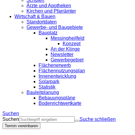
Schulen
Ärzte und Apotheken
Kirchen und Pfarrämter
Wirtschaft & Bauen
Standortdaten
Gewerbe- und Baugebiete
Bauplatz
Messingheilfeld
Konzept
An der Klinge
Newsletter
Gewerbegebiet
Flächenerwerb
Flächennutzungsplan
Innenentwicklung
Solarpark
Statistik
Bauleitplanung
Bebauungspläne
Bodenrichtwertkarte
Suchen
Suchen
Suche schließen
Termin vereinbaren