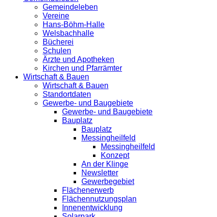
Gemeindeleben
Vereine
Hans-Böhm-Halle
Welsbachhalle
Bücherei
Schulen
Ärzte und Apotheken
Kirchen und Pfarrämter
Wirtschaft & Bauen
Wirtschaft & Bauen
Standortdaten
Gewerbe- und Baugebiete
Gewerbe- und Baugebiete
Bauplatz
Bauplatz
Messingheilfeld
Messingheilfeld
Konzept
An der Klinge
Newsletter
Gewerbegebiet
Flächenerwerb
Flächennutzungsplan
Innenentwicklung
Solarpark