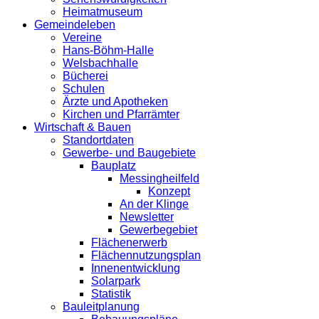
Heimatmuseum
Gemeindeleben
Vereine
Hans-Böhm-Halle
Welsbachhalle
Bücherei
Schulen
Ärzte und Apotheken
Kirchen und Pfarrämter
Wirtschaft & Bauen
Standortdaten
Gewerbe- und Baugebiete
Bauplatz
Messingheilfeld
Konzept
An der Klinge
Newsletter
Gewerbegebiet
Flächenerwerb
Flächennutzungsplan
Innenentwicklung
Solarpark
Statistik
Bauleitplanung