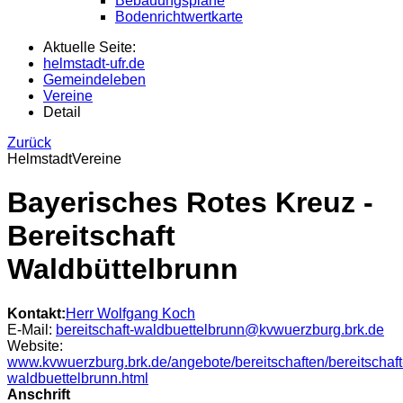
Bebauungspläne
Bodenrichtwertkarte
Aktuelle Seite:
helmstadt-ufr.de
Gemeindeleben
Vereine
Detail
Zurück
Helmstadt
Vereine
Bayerisches Rotes Kreuz -
Bereitschaft
Waldbüttelbrunn
Kontakt:
Herr
Wolfgang
Koch
E-Mail:
bereitschaft-waldbuettelbrunn@kvwuerzburg.brk.de
Website:
www.kvwuerzburg.brk.de/angebote/bereitschaften/bereitschaft
waldbuettelbrunn.html
Anschrift