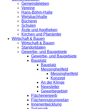
Gemeindeleben
Vereine
Hans-Böhm-Halle
Welsbachhalle
Bücherei
Schulen
Ärzte und Apotheken
Kirchen und Pfarrämter
Wirtschaft & Bauen
Wirtschaft & Bauen
Standortdaten
Gewerbe- und Baugebiete
Gewerbe- und Baugebiete
Bauplatz
Bauplatz
Messingheilfeld
Messingheilfeld
Konzept
An der Klinge
Newsletter
Gewerbegebiet
Flächenerwerb
Flächennutzungsplan
Innenentwicklung
Solarpark