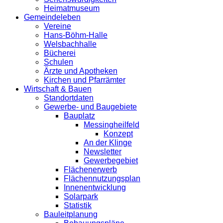
Heimatmuseum
Gemeindeleben
Vereine
Hans-Böhm-Halle
Welsbachhalle
Bücherei
Schulen
Ärzte und Apotheken
Kirchen und Pfarrämter
Wirtschaft & Bauen
Standortdaten
Gewerbe- und Baugebiete
Bauplatz
Messingheilfeld
Konzept
An der Klinge
Newsletter
Gewerbegebiet
Flächenerwerb
Flächennutzungsplan
Innenentwicklung
Solarpark
Statistik
Bauleitplanung