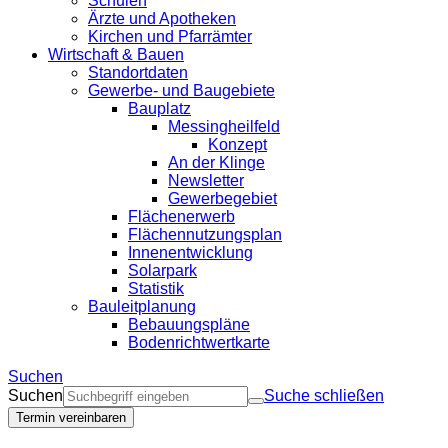
Schulen
Ärzte und Apotheken
Kirchen und Pfarrämter
Wirtschaft & Bauen
Standortdaten
Gewerbe- und Baugebiete
Bauplatz
Messingheilfeld
Konzept
An der Klinge
Newsletter
Gewerbegebiet
Flächenerwerb
Flächennutzungsplan
Innenentwicklung
Solarpark
Statistik
Bauleitplanung
Bebauungspläne
Bodenrichtwertkarte
Suchen
Suchen
Suche schließen
Termin vereinbaren